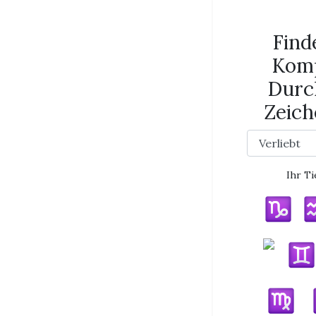
Find
Komp
Durc
Zeich
Ihr Ti