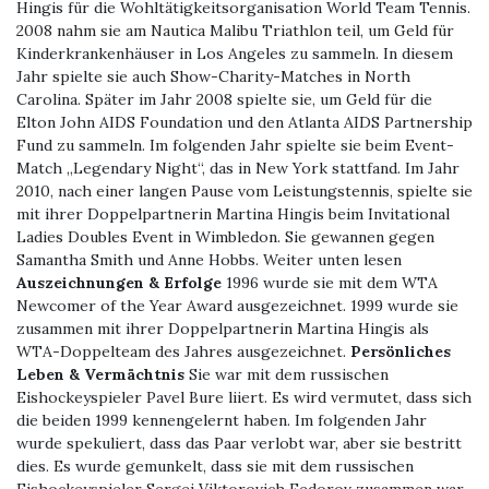
Hingis für die Wohltätigkeitsorganisation World Team Tennis.
2008 nahm sie am Nautica Malibu Triathlon teil, um Geld für
Kinderkrankenhäuser in Los Angeles zu sammeln. In diesem
Jahr spielte sie auch Show-Charity-Matches in North
Carolina. Später im Jahr 2008 spielte sie, um Geld für die
Elton John AIDS Foundation und den Atlanta AIDS Partnership
Fund zu sammeln. Im folgenden Jahr spielte sie beim Event-
Match „Legendary Night“, das in New York stattfand. Im Jahr
2010, nach einer langen Pause vom Leistungstennis, spielte sie
mit ihrer Doppelpartnerin Martina Hingis beim Invitational
Ladies Doubles Event in Wimbledon. Sie gewannen gegen
Samantha Smith und Anne Hobbs. Weiter unten lesen
Auszeichnungen & Erfolge
1996 wurde sie mit dem WTA
Newcomer of the Year Award ausgezeichnet. 1999 wurde sie
zusammen mit ihrer Doppelpartnerin Martina Hingis als
WTA-Doppelteam des Jahres ausgezeichnet.
Persönliches
Leben & Vermächtnis
Sie war mit dem russischen
Eishockeyspieler Pavel Bure liiert. Es wird vermutet, dass sich
die beiden 1999 kennengelernt haben. Im folgenden Jahr
wurde spekuliert, dass das Paar verlobt war, aber sie bestritt
dies. Es wurde gemunkelt, dass sie mit dem russischen