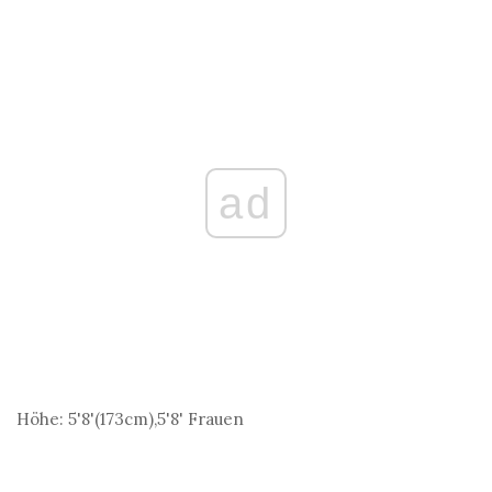
ad
Höhe:
5'8'(173
cm
),5'8' Frauen