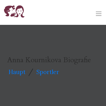
Anna Kournikova Biografie
/
Haupt
Sportler