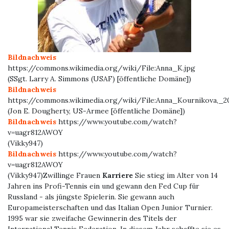
Bildnachweis
https://commons.wikimedia.org/wiki/File:Anna_K.jpg
(SSgt. Larry A. Simmons (USAF) [öffentliche Domäne])
Bildnachweis
https://commons.wikimedia.org/wiki/File:Anna_Kournikova,_2
(Jon E. Dougherty, US-Armee [öffentliche Domäne])
Bildnachweis
https://www.youtube.com/watch?
v=uagr812AWOY
(Vikky947)
Bildnachweis
https://www.youtube.com/watch?
v=uagr812AWOY
(Vikky947)Zwillinge Frauen
Karriere
Sie stieg im Alter von 14
Jahren ins Profi-Tennis ein und gewann den Fed Cup für
Russland - als jüngste Spielerin. Sie gewann auch
Europameisterschaften und das Italian Open Junior Turnier.
1995 war sie zweifache Gewinnerin des Titels der