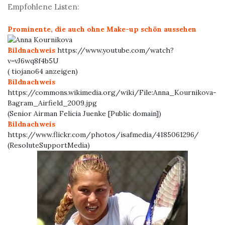
Empfohlene Listen:
Prominente, die auch ohne Make-up schön aussehen
Bildnachweis
https://www.youtube.com/watch?
v=vJ6wq8f4b5U
( tiojano64 anzeigen)
Bildnachweis
https://commons.wikimedia.org/wiki/File:Anna_Kournikova-
Bagram_Airfield_2009.jpg
(Senior Airman Felicia Juenke [Public domain])
Bildnachweis
https://www.flickr.com/photos/isafmedia/4185061296/
(ResoluteSupportMedia)