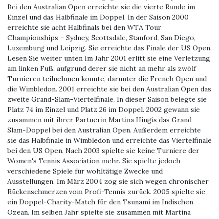
Bei den Australian Open erreichte sie die vierte Runde im
Einzel und das Halbfinale im Doppel. In der Saison 2000
erreichte sie acht Halbfinals bei den WTA Tour
Championships – Sydney, Scottsdale, Stanford, San Diego,
Luxemburg und Leipzig. Sie erreichte das Finale der US Open.
Lesen Sie weiter unten Im Jahr 2001 erlitt sie eine Verletzung
am linken Fuß, aufgrund derer sie nicht an mehr als zwölf
Turnieren teilnehmen konnte, darunter die French Open und
die Wimbledon. 2001 erreichte sie bei den Australian Open das
zweite Grand-Slam-Viertelfinale. In dieser Saison belegte sie
Platz 74 im Einzel und Platz 26 im Doppel. 2002 gewann sie
zusammen mit ihrer Partnerin Martina Hingis das Grand-
Slam-Doppel bei den Australian Open. Außerdem erreichte
sie das Halbfinale in Wimbledon und erreichte das Viertelfinale
bei den US Open. Nach 2003 spielte sie keine Turniere der
Women's Tennis Association mehr. Sie spielte jedoch
verschiedene Spiele für wohltätige Zwecke und
Ausstellungen. Im März 2004 zog sie sich wegen chronischer
Rückenschmerzen vom Profi-Tennis zurück. 2005 spielte sie
ein Doppel-Charity-Match für den Tsunami im Indischen
Ozean. Im selben Jahr spielte sie zusammen mit Martina