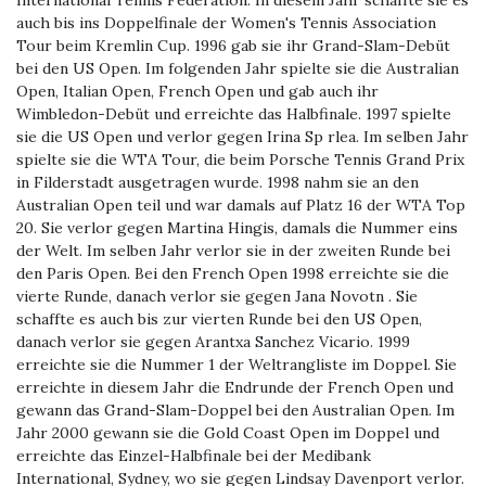
International Tennis Federation. In diesem Jahr schaffte sie es
auch bis ins Doppelfinale der Women's Tennis Association
Tour beim Kremlin Cup. 1996 gab sie ihr Grand-Slam-Debüt
bei den US Open. Im folgenden Jahr spielte sie die Australian
Open, Italian Open, French Open und gab auch ihr
Wimbledon-Debüt und erreichte das Halbfinale. 1997 spielte
sie die US Open und verlor gegen Irina Sp rlea. Im selben Jahr
spielte sie die WTA Tour, die beim Porsche Tennis Grand Prix
in Filderstadt ausgetragen wurde. 1998 nahm sie an den
Australian Open teil und war damals auf Platz 16 der WTA Top
20. Sie verlor gegen Martina Hingis, damals die Nummer eins
der Welt. Im selben Jahr verlor sie in der zweiten Runde bei
den Paris Open. Bei den French Open 1998 erreichte sie die
vierte Runde, danach verlor sie gegen Jana Novotn . Sie
schaffte es auch bis zur vierten Runde bei den US Open,
danach verlor sie gegen Arantxa Sanchez Vicario. 1999
erreichte sie die Nummer 1 der Weltrangliste im Doppel. Sie
erreichte in diesem Jahr die Endrunde der French Open und
gewann das Grand-Slam-Doppel bei den Australian Open. Im
Jahr 2000 gewann sie die Gold Coast Open im Doppel und
erreichte das Einzel-Halbfinale bei der Medibank
International, Sydney, wo sie gegen Lindsay Davenport verlor.