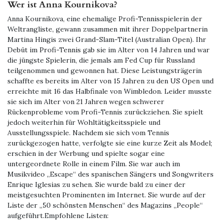
Wer ist Anna Kournikova?
Anna Kournikova, eine ehemalige Profi-Tennisspielerin der
Weltrangliste, gewann zusammen mit ihrer Doppelpartnerin
Martina Hingis zwei Grand-Slam-Titel (Australian Open). Ihr
Debüt im Profi-Tennis gab sie im Alter von 14 Jahren und war
die jüngste Spielerin, die jemals am Fed Cup für Russland
teilgenommen und gewonnen hat. Diese Leistungsträgerin
schaffte es bereits im Alter von 15 Jahren zu den US Open und
erreichte mit 16 das Halbfinale von Wimbledon. Leider musste
sie sich im Alter von 21 Jahren wegen schwerer
Rückenprobleme vom Profi-Tennis zurückziehen. Sie spielt
jedoch weiterhin für Wohltätigkeitsspiele und
Ausstellungsspiele. Nachdem sie sich vom Tennis
zurückgezogen hatte, verfolgte sie eine kurze Zeit als Model;
erschien in der Werbung und spielte sogar eine
untergeordnete Rolle in einem Film. Sie war auch im
Musikvideo „Escape“ des spanischen Sängers und Songwriters
Enrique Iglesias zu sehen. Sie wurde bald zu einer der
meistgesuchten Prominenten im Internet. Sie wurde auf der
Liste der „50 schönsten Menschen“ des Magazins „People“
aufgeführt.
Empfohlene Listen: